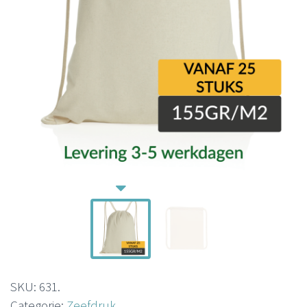
SKU:
631
.
Categorie:
Zeefdruk
.